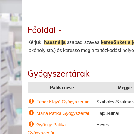
Főoldal -
Kérjük,
használja
szabad szavas
keresőnket a 
lakóhely stb.) és keresse meg a tartózkodási hely
Gyógyszertárak
Patika neve
Megye
Fehér Kígyó Gyógyszertár
Szabolcs-Szatmár
Márta Patika Gyógyszertár
Hajdú-Bihar
Gyöngy Patika
Heves
Gyógyszertár